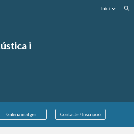
Inici
ion
tica i 
Galeria imatges
Contacte / Inscripció