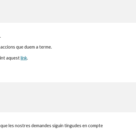
.
s accions que duem a terme.
int aquest 
link
.
tal que les nostres demandes siguin tingudes en compte 