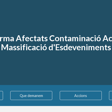
ip to main content
Skip to navigat
rma Afectats Contaminació Acús
Massificació d'Esdeveniments
Que demanem
Accions